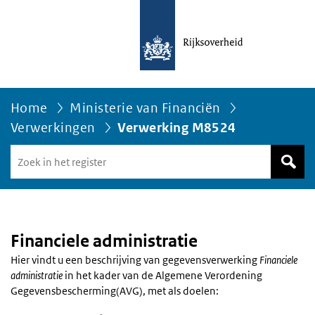
Home
Ministerie van Financiën
Verwerkingen
Verwerking M8524
Zoek
in
het
register
van
Avgregisterrijksoverheid.nl
Financiele administratie
Hier vindt u een beschrijving van gegevensverwerking
Financiele
administratie
in het kader van de Algemene Verordening
Gegevensbescherming(AVG), met als doelen: