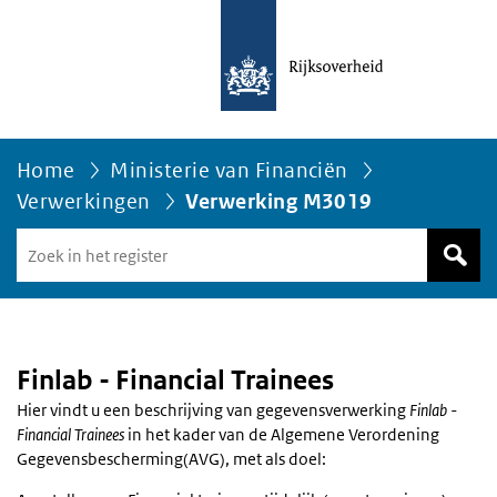
Home
Ministerie van Financiën
Verwerkingen
Verwerking M3019
Zoek
in
het
register
van
Avgregisterrijksoverheid.nl
Finlab - Financial Trainees
Hier vindt u een beschrijving van gegevensverwerking
Finlab -
Financial Trainees
in het kader van de Algemene Verordening
Gegevensbescherming(AVG), met als doel: