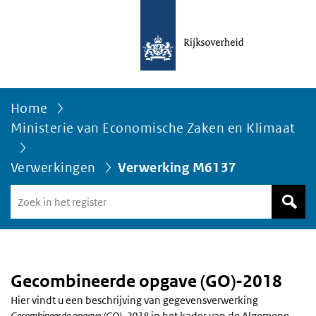
Home
Ministerie van Economische Zaken en Klimaat
Verwerkingen
Verwerking M6137
Zoek
in
het
register
van
Avgregisterrijksoverheid.nl
Gecombineerde opgave (GO)-2018
Hier vindt u een beschrijving van gegevensverwerking
Gecombineerde opgave (GO)-2018
in het kader van de Algemene