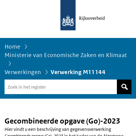
Home
Ministerie van Economische Zaken en Klimaat
Verwerkingen
Verwerking M11144
Zoek
in
het
register
van
Avgregisterrijksoverheid.nl
Gecombineerde opgave (Go)-2023
Hier vindt u een beschrijving van gegevensverwerking
Gecombineerde opgave (Go)-2023
in het kader van de Algemene