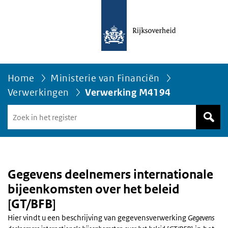
Home
Ministerie van Financiën
Verwerkingen
Verwerking M4194
Zoek
in
het
register
van
Avgregisterrijksoverheid.nl
Gegevens deelnemers internationale
bijeenkomsten over het beleid
[GT/BFB]
Hier vindt u een beschrijving van gegevensverwerking
Gegevens