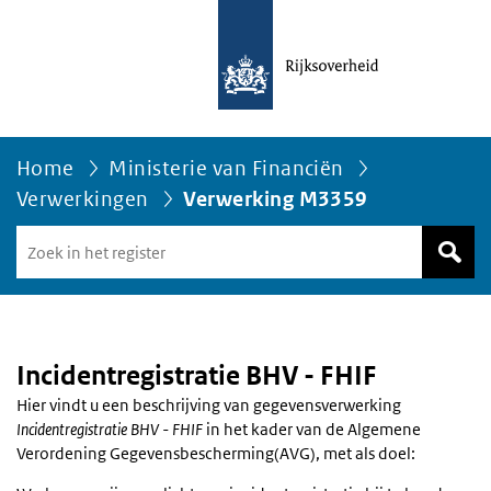
Home
Ministerie van Financiën
Verwerkingen
Verwerking M3359
Zoek
in
het
register
van
Avgregisterrijksoverheid.nl
Incidentregistratie BHV - FHIF
Hier vindt u een beschrijving van gegevensverwerking
Incidentregistratie BHV - FHIF
in het kader van de Algemene
Verordening Gegevensbescherming(AVG), met als doel: