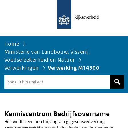
Home
Ministerie van Landbouw, Visserij,
Voedselzekerheid en Natuur
Verwerkingen
Verwerking M14300
Zoek
in
het
register
van
Avgregisterrijksoverheid.nl
Kenniscentrum Bedrijfsovername
Hier vindt u een beschrijving van gegevensverwerking
Kenniscentrum Bedrijfsovername
in het kader van de Algemene