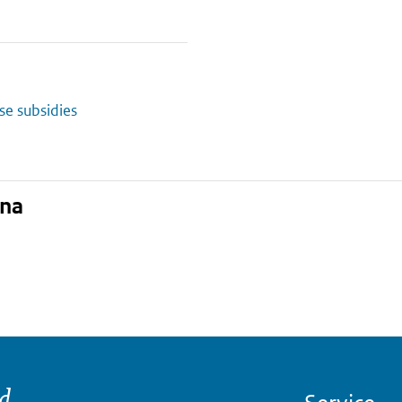
se subsidies
ina
nd