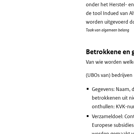
onder het Herstel- e
de tool Indued van Al
worden uitgevoerd d
Taak van algemeen belang
Betrokkene en 
Van wie worden welke
(UBOs van) bedrijve
Gegevens: Naam, de
betrokkenen uit ni
onthullen: KVK-nu
Verzameldoel: Cont
Europese subsidies
worden gemaakt van