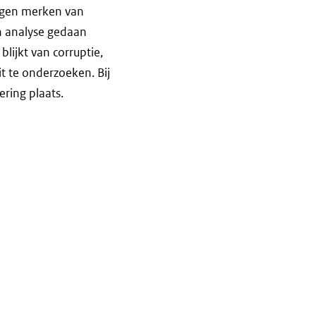
lgen merken van
en analyse gedaan
lijkt van corruptie,
t te onderzoeken. Bij
ring plaats.