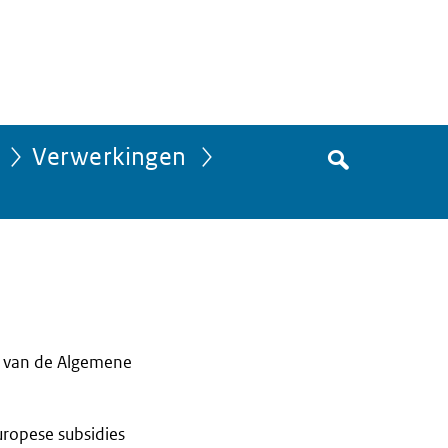
Zoek
Verwerkingen
in
het
register
van
Avgregisterrijksoverheid.nl
r van de Algemene
uropese subsidies