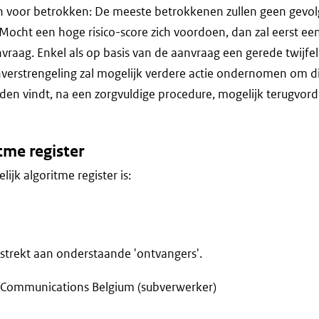
n voor betrokken: De meeste betrokkenen zullen geen gevo
. Mocht een hoge risico-score zich voordoen, dan zal eerst e
raag. Enkel als op basis van de aanvraag een gerede twijfel b
verstrengeling zal mogelijk verdere actie ondernomen om di
en vindt, na een zorgvuldige procedure, mogelijk terugvorde
tme register
lijk algoritme register is:
trekt aan onderstaande 'ontvangers'.
Communications Belgium (subverwerker)