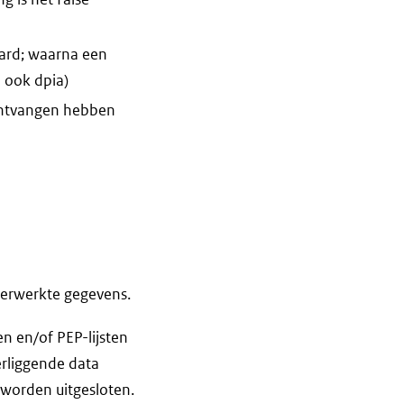
aard; waarna een
e ook dpia)
 ontvangen hebben
verwerkte gegevens.
en en/of PEP-lijsten
erliggende data
 worden uitgesloten.