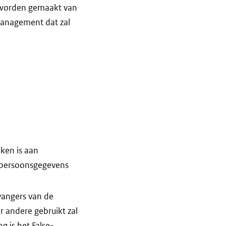
l worden gemaakt van
 management dat zal
ken is aan
el persoonsgegevens
vangers van de
r andere gebruikt zal
 is het False-