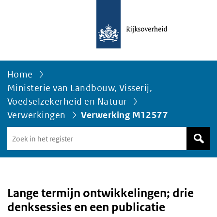
Home
Ministerie van Landbouw, Visserij,
Voedselzekerheid en Natuur
Verwerkingen
Verwerking M12577
Zoek
in
het
register
van
Avgregisterrijksoverheid.nl
Lange termijn ontwikkelingen; drie
denksessies en een publicatie