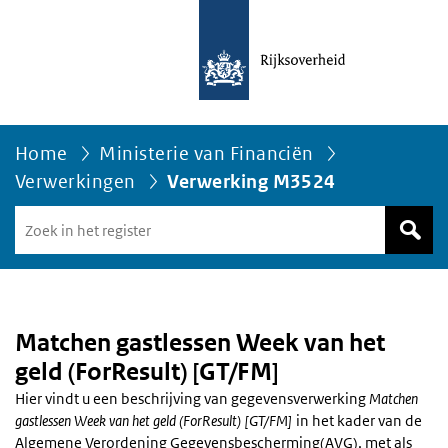
Home
Ministerie van Financiën
Verwerkingen
Verwerking M3524
Zoek
in
het
register
van
Avgregisterrijksoverheid.nl
Matchen gastlessen Week van het
geld (ForResult) [GT/FM]
Hier vindt u een beschrijving van gegevensverwerking
Matchen
gastlessen Week van het geld (ForResult) [GT/FM]
in het kader van de
Algemene Verordening Gegevensbescherming(AVG), met als