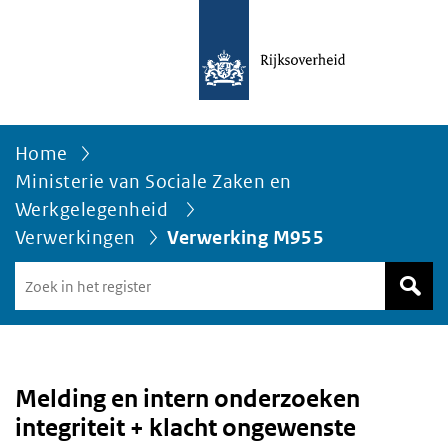
Home
Ministerie van Sociale Zaken en
Werkgelegenheid
Verwerkingen
Verwerking M955
Zoek
in
het
register
van
Avgregisterrijksoverheid.nl
Melding en intern onderzoeken
integriteit + klacht ongewenste