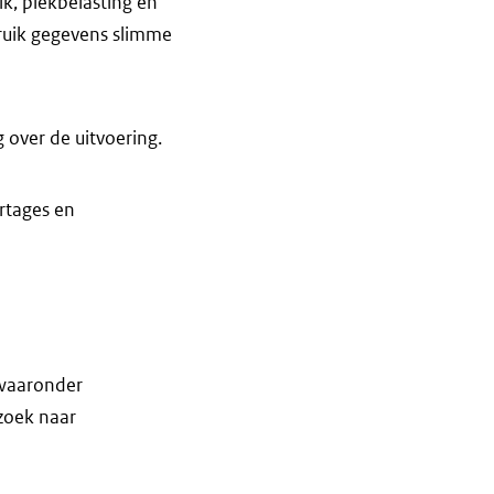
k, piekbelasting en
ruik gegevens slimme
 over de uitvoering.
rtages en
 waaronder
rzoek naar