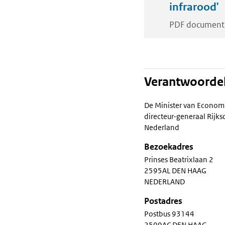
infrarood'
PDF document
Verantwoordel
De Minister van Econom
directeur-generaal Rij
Nederland
Bezoekadres
Prinses Beatrixlaan 2
2595AL DEN HAAG
NEDERLAND
Postadres
Postbus 93144
2509AC DEN HAAG