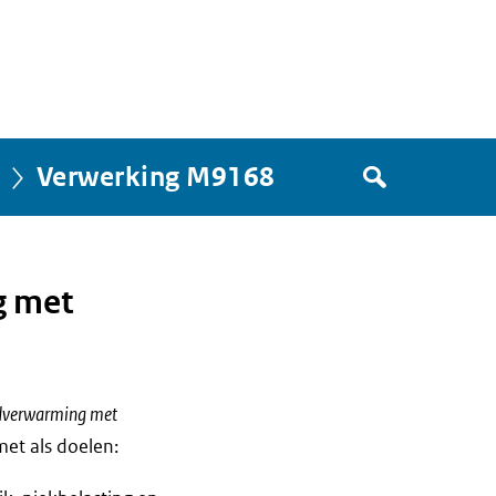
Zoek
Verwerking M9168
in
het
register
van
g met
Avgregisterrijksoverheid.nl
fdverwarming met
et als doelen: