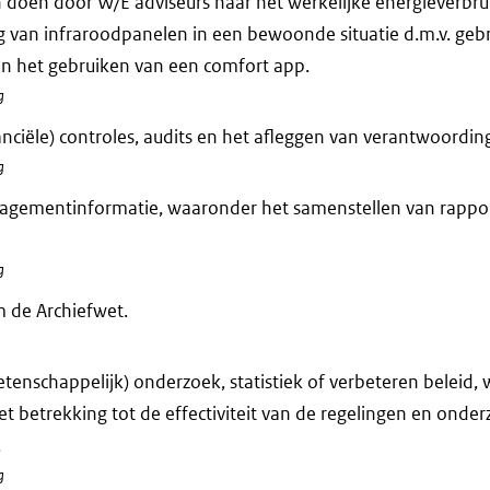
doen door W/E adviseurs naar het werkelijke energieverbrui
g van infraroodpanelen in een bewoonde situatie d.m.v. geb
en het gebruiken van een comfort app.
g
anciële) controles, audits en het afleggen van verantwoording
g
agementinformatie, waaronder het samenstellen van rappo
g
 de Archiefwet.
tenschappelijk) onderzoek, statistiek of verbeteren beleid,
et betrekking tot de effectiviteit van de regelingen en onde
.
g