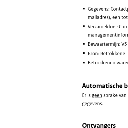
Gegevens: Contactg
mailadres), een to
Verzameldoel: Corr
managementinform
Bewaartermijn: V5 
Bron: Betrokkene
Betrokkenen waren 
Automatische b
Er is
geen
sprake van 
gegevens.
Ontvangers