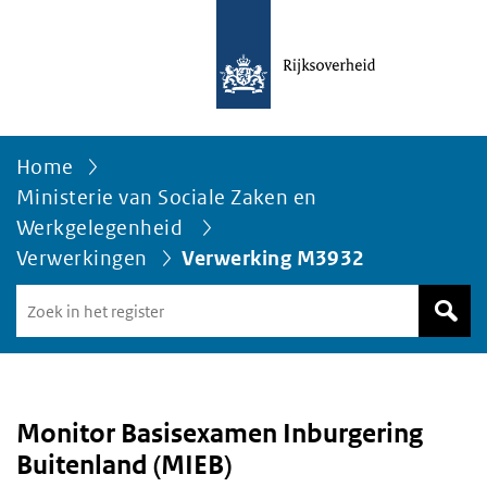
Home
Ministerie van Sociale Zaken en
Werkgelegenheid
Verwerkingen
Verwerking M3932
Zoek
in
het
register
van
Avgregisterrijksoverheid.nl
Monitor Basisexamen Inburgering
Buitenland (MIEB)