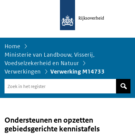
Home
Ministerie van Landbouw, Visserij,
Voedselzekerheid en Natuur
Verwerkingen
Verwerking M14733
Zoek
in
het
register
van
Avgregisterrijksoverheid.nl
Ondersteunen en opzetten
gebiedsgerichte kennistafels