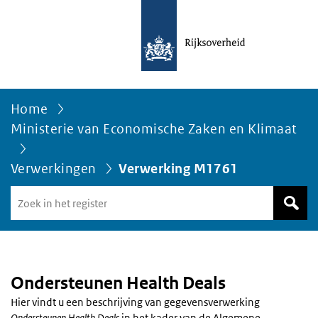
Home
Ministerie van Economische Zaken en Klimaat
Verwerkingen
Verwerking M1761
Zoek
in
het
register
van
Avgregisterrijksoverheid.nl
Ondersteunen Health Deals
Hier vindt u een beschrijving van gegevensverwerking
Ondersteunen Health Deals
in het kader van de Algemene