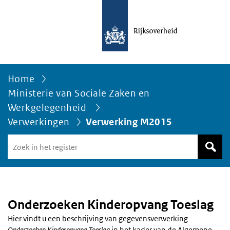
Home
Ministerie van Sociale Zaken en
Werkgelegenheid
Verwerkingen
Verwerking M2015
Zoek
in
het
register
van
Avgregisterrijksoverheid.nl
Onderzoeken Kinderopvang Toeslag
Hier vindt u een beschrijving van gegevensverwerking
Onderzoeken Kinderopvang Toeslag
in het kader van de Algemene