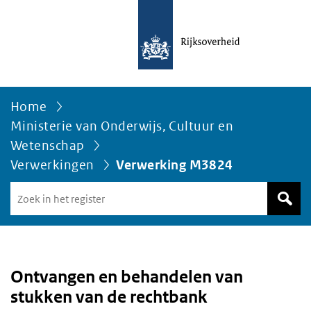
Home
Ministerie van Onderwijs, Cultuur en
Wetenschap
Verwerkingen
Verwerking M3824
Zoek
in
het
register
van
Avgregisterrijksoverheid.nl
Ontvangen en behandelen van
stukken van de rechtbank