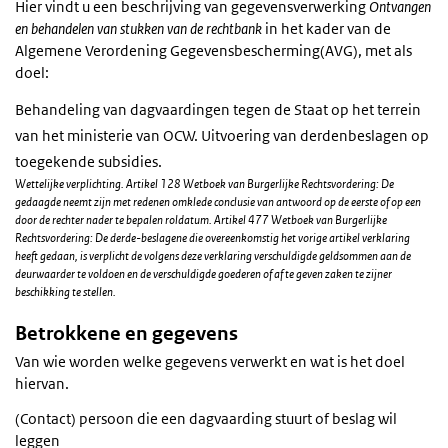
Hier vindt u een beschrijving van gegevensverwerking
Ontvangen
en behandelen van stukken van de rechtbank
in het kader van de
Algemene Verordening Gegevensbescherming(AVG), met als
doel:
Behandeling van dagvaardingen tegen de Staat op het terrein
van het ministerie van OCW. Uitvoering van derdenbeslagen op
toegekende subsidies.
Wettelijke verplichting. Artikel 128 Wetboek van Burgerlijke Rechtsvordering: De
gedaagde neemt zijn met redenen omklede conclusie van antwoord op de eerste of op een
door de rechter nader te bepalen roldatum. Artikel 477 Wetboek van Burgerlijke
Rechtsvordering: De derde-beslagene die overeenkomstig het vorige artikel verklaring
heeft gedaan, is verplicht de volgens deze verklaring verschuldigde geldsommen aan de
deurwaarder te voldoen en de verschuldigde goederen of af te geven zaken te zijner
beschikking te stellen.
Betrokkene en gegevens
Van wie worden welke gegevens verwerkt en wat is het doel
hiervan.
(Contact) persoon die een dagvaarding stuurt of beslag wil
leggen