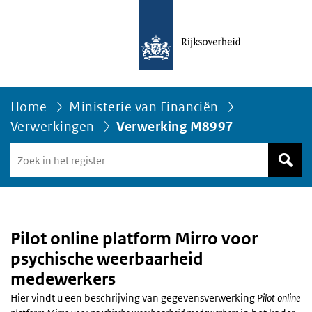
Home
Ministerie van Financiën
Verwerkingen
Verwerking M8997
Zoek
in
het
register
van
Avgregisterrijksoverheid.nl
Pilot online platform Mirro voor
psychische weerbaarheid
medewerkers
Hier vindt u een beschrijving van gegevensverwerking
Pilot online