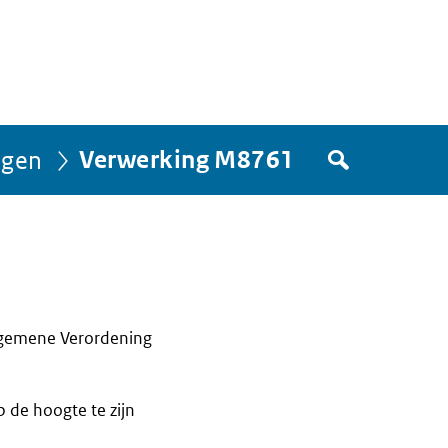
Zoek
ngen
Verwerking M8761
in
het
register
van
Avgregisterrijksoverheid.nl
lgemene Verordening
 de hoogte te zijn