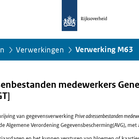
ën
Verwerkingen
Verwerking M63
ssenbestanden medewerkers Gene
GT]
chrijving van gegevensverwerking
Prive adressenbestanden medewe
 de Algemene Verordening Gegevensbescherming(AVG), met a
rjaardagen en het kunnen versturen van bloemen of kaartjes