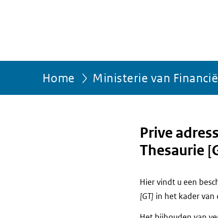
Home
Ministerie van Financi
Prive adre
Thesaurie [
Hier vindt u een bes
[GT]
in het kader van
Het bijhouden van ve