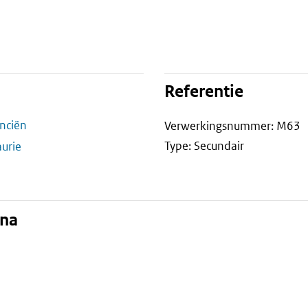
Referentie
anciën
Verwerkingsnummer: M63
Type: Secundair
urie
ina