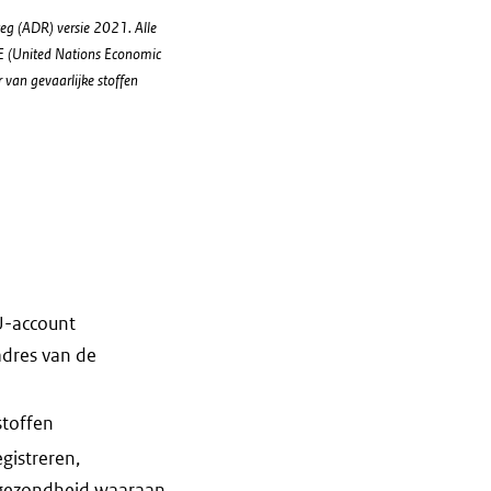
weg (ADR) versie 2021. Alle
E (United Nations Economic
van gevaarlijke stoffen
U-account
dres van de
stoffen
gistreren,
n gezondheid waaraan