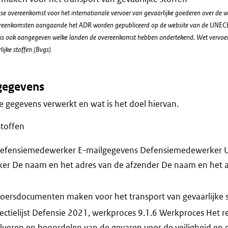
pese overeenkomst voor het internationale vervoer van gevaarlijke goederen over de 
overeenkomsten aangaande het ADR worden gepubliceerd op de website van de UNEC
 is ook aangegeven welke landen de overeenkomst hebben ondertekend. Wet vervoer 
ijke stoffen (Bvgs)
gegevens
 gegevens verwerkt en wat is het doel hiervan.
stoffen
efensiemedewerker E-mailgegevens Defensiemedewerker 
r De naam en het adres van de afzender De naam en het a
voersdocumenten maken voor het transport van gevaarlijke 
ectielijst Defensie 2021, werkproces 9.1.6 Werkproces Het re
alueren en beoordelen van de gevaren voor de veiligheid e