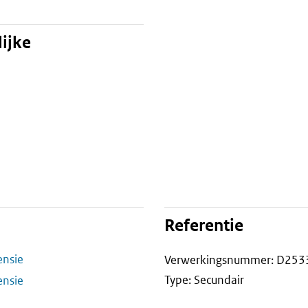
ijke
Referentie
ensie
Verwerkingsnummer: D253
Type: Secundair
ensie