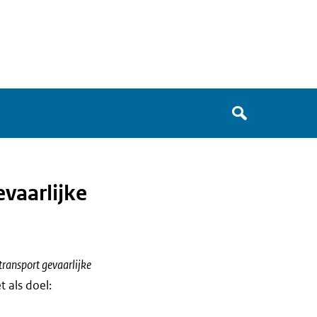
Zoek
in
het
register
van
vaarlijke
Avgregisterrijksoverheid.nl
ransport gevaarlijke
 als doel: