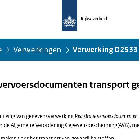
e
Verwerkingen
Verwerking D2533
 vervoersdocumenten transport ge
chrijving van gegevensverwerking
Registratie vervoersdocumenten t
an de Algemene Verordening Gegevensbescherming(AVG), met
aken voor het transport van gevaarlijke stoffen