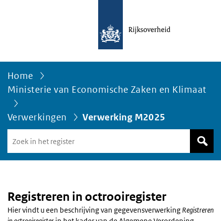
Home
Ministerie van Economische Zaken en Klimaat
Verwerkingen
Verwerking M2025
Zoek
in
het
register
van
Avgregisterrijksoverheid.nl
Registreren in octrooiregister
Hier vindt u een beschrijving van gegevensverwerking
Registreren
in octrooiregister
in het kader van de Algemene Verordening