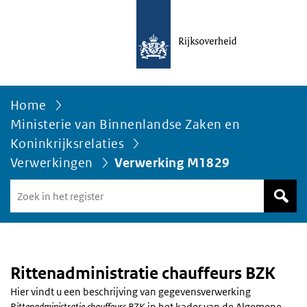
Home
Ministerie van Binnenlandse Zaken en
Koninkrijksrelaties
Verwerkingen
Verwerking M1829
Zoek
in
het
register
van
Avgregisterrijksoverheid.nl
Rittenadministratie chauffeurs BZK
Hier vindt u een beschrijving van gegevensverwerking
Rittenadministratie chauffeurs BZK
in het kader van de Algemene