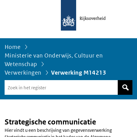
Home
Ministerie van Onderwijs, Cultuur en
Wetenschap
Verwerkingen
Verwerking M14213
Zoek
in
het
register
van
Avgregisterrijksoverheid.nl
Strategische communicatie
Hier vindt u een beschrijving van gegevensverwerking
Strategische communicatie
in het kader van de Algemene