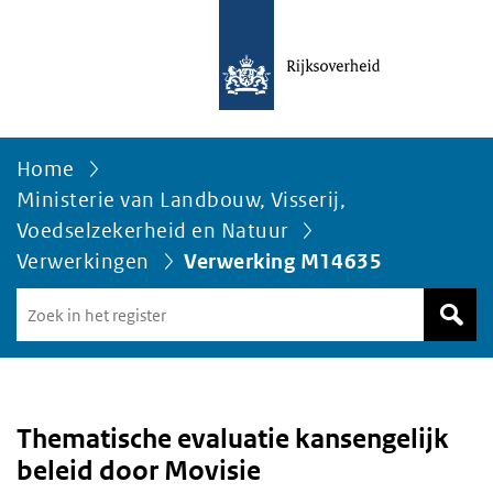
Home
Ministerie van Landbouw, Visserij,
Voedselzekerheid en Natuur
Verwerkingen
Verwerking M14635
Zoek
in
het
register
van
Avgregisterrijksoverheid.nl
Thematische evaluatie kansengelijk
beleid door Movisie