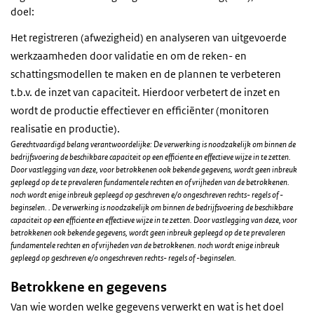
doel:
Het registreren (afwezigheid) en analyseren van uitgevoerde
werkzaamheden door validatie en om de reken- en
schattingsmodellen te maken en de plannen te verbeteren
t.b.v. de inzet van capaciteit. Hierdoor verbetert de inzet en
wordt de productie effectiever en efficiënter (monitoren
realisatie en productie).
Gerechtvaardigd belang verantwoordelijke: De verwerking is noodzakelijk om binnen de
bedrijfsvoering de beschikbare capaciteit op een efficiente en effectieve wijze in te zetten.
Door vastlegging van deze, voor betrokkenen ook bekende gegevens, wordt geen inbreuk
gepleegd op de te prevaleren fundamentele rechten en of vrijheden van de betrokkenen.
noch wordt enige inbreuk gepleegd op geschreven e/o ongeschreven rechts- regels of -
beginselen. . De verwerking is noodzakelijk om binnen de bedrijfsvoering de beschikbare
capaciteit op een efficiente en effectieve wijze in te zetten. Door vastlegging van deze, voor
betrokkenen ook bekende gegevens, wordt geen inbreuk gepleegd op de te prevaleren
fundamentele rechten en of vrijheden van de betrokkenen. noch wordt enige inbreuk
gepleegd op geschreven e/o ongeschreven rechts- regels of -beginselen.
Betrokkene en gegevens
Van wie worden welke gegevens verwerkt en wat is het doel