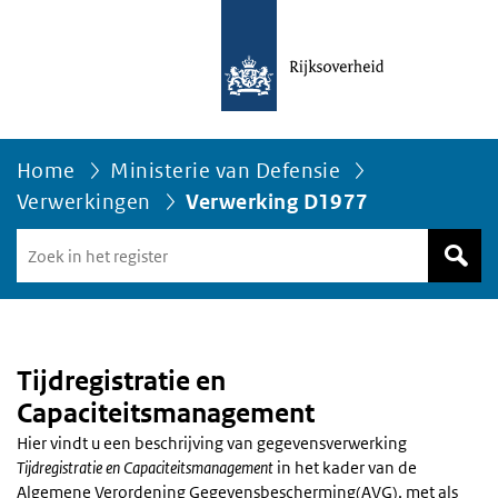
Home
Ministerie van Defensie
Verwerkingen
Verwerking D1977
Zoek
in
het
register
van
Avgregisterrijksoverheid.nl
Tijdregistratie en
Capaciteitsmanagement
Hier vindt u een beschrijving van gegevensverwerking
Tijdregistratie en Capaciteitsmanagement
in het kader van de
Algemene Verordening Gegevensbescherming(AVG), met als