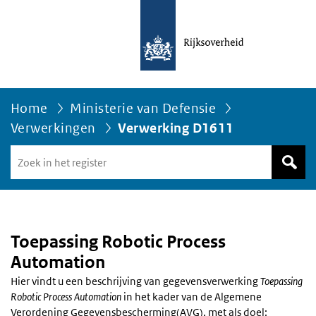
Home
Ministerie van Defensie
Verwerkingen
Verwerking D1611
Zoek
in
het
register
van
Avgregisterrijksoverheid.nl
Toepassing Robotic Process
Automation
Hier vindt u een beschrijving van gegevensverwerking
Toepassing
Robotic Process Automation
in het kader van de Algemene
Verordening Gegevensbescherming(AVG), met als doel: