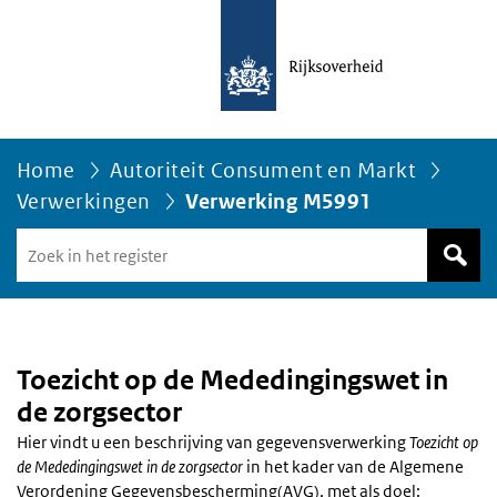
Home
Autoriteit Consument en Markt
Verwerkingen
Verwerking M5991
Zoek
in
het
register
van
Avgregisterrijksoverheid.nl
Toezicht op de Mededingingswet in
de zorgsector
Hier vindt u een beschrijving van gegevensverwerking
Toezicht op
de Mededingingswet in de zorgsector
in het kader van de Algemene
Verordening Gegevensbescherming(AVG), met als doel: