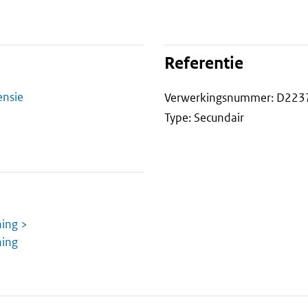
Referentie
ensie
Verwerkingsnummer: D223
Type: Secundair
ning >
ning