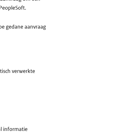
 PeopleSoft.
rtoe gedane aanvraag
tisch verwerkte
 informatie