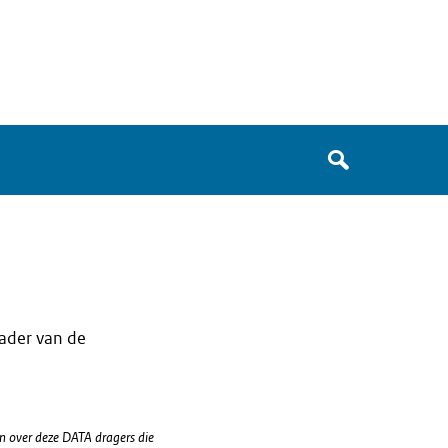
Zoek
in
het
register
van
Avgregisterrijksoverheid.nl
kader van de
n over deze DATA dragers die