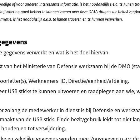
voelige of voor anderen interessante informatie, is het noodakelijk e.e.a. te kunen t
ijfsvoering goed beheer te kunnen voeren over deze DATA dragers die belast zijn/ku
rmatie, is het noodakelijk e.e.a. te kunen traceren en te kunnen verwerken.
gegevens
 gegevens verwerkt en wat is het doel hiervan.
t van het Ministerie van Defensie werkzaam bij de DMO (sta
orletter(s), Werknemers-ID, Directie/eenheid/afdeling.
eer USB sticks te kunnen uitvoeren en raadplegen aan wie, 
r zolang de medewerker in dienst is bij Defensie en werkza
k maakt van de USB stick. Einde bezit/gebruik leidt tot niet lan
houden en tot verwijdering.
ijke en zakelijke gegevens worden mee-/opgegeven n.a.v. d