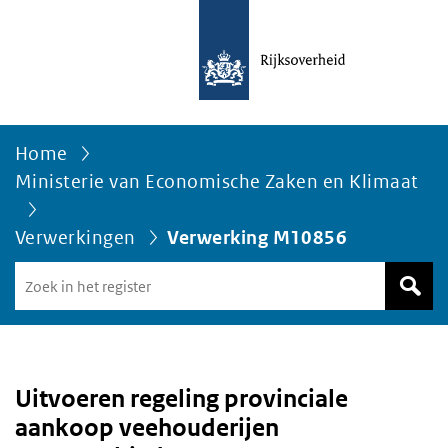
Home
Ministerie van Economische Zaken en Klimaat
Verwerkingen
Verwerking M10856
Zoek
in
het
register
van
Avgregisterrijksoverheid.nl
Uitvoeren regeling provinciale
aankoop veehouderijen