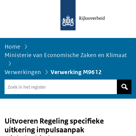
Home
Ministerie van Economische Zaken en Klimaat
Verwerkingen
Verwerking M9612
Zoek
in
het
register
van
Avgregisterrijksoverheid.nl
Uitvoeren Regeling specifieke
uitkering impulsaanpak