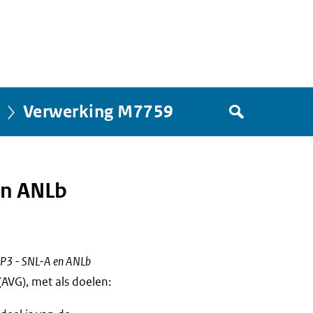
Zoek
Verwerking M7759
in
het
register
van
en ANLb
Avgregisterrijksoverheid.nl
OP3 - SNL-A en ANLb
VG), met als doelen: