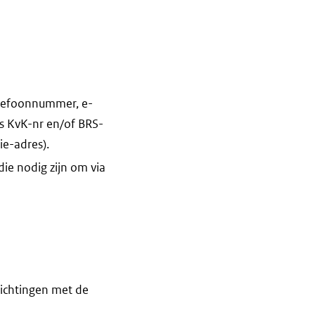
elefoonnummer, e-
ls KvK-nr en/of BRS-
e-adres).
die nodig zijn om via
ichtingen met de