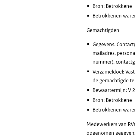
Bron: Betrokkene
Betrokkenen waren 
Gemachtigden
Gegevens: Contact
mailadres, persona
nummer), contactg
Verzameldoel: Vast
de gemachtigde te
Bewaartermijn: V 25
Bron: Betrokkene
Betrokkenen waren 
Medewerkers van RVO 
opgenomen gegevens e