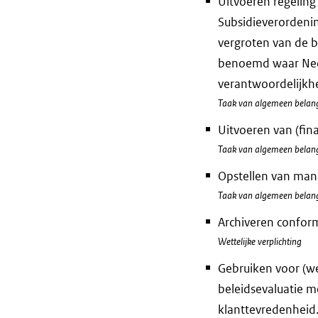
Uitvoeren regeling
Subsidieverordeni
vergroten van de bi
benoemd waar Neder
verantwoordelijkhe
Taak van algemeen belan
Uitvoeren van (fin
Taak van algemeen belan
Opstellen van man
Taak van algemeen belan
Archiveren conform
Wettelijke verplichting
Gebruiken voor (we
beleidsevaluatie m
klanttevredenheid