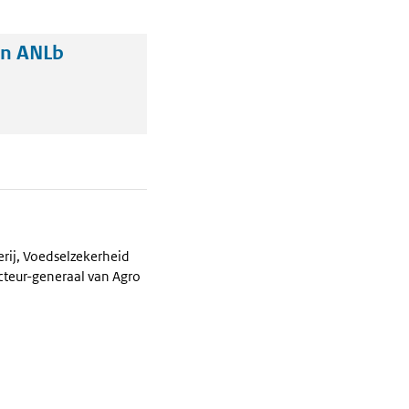
en ANLb
erij, Voedselzekerheid
cteur-generaal van Agro