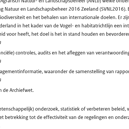
 Agrarisch Natuur- en Landschapsbeheer (ANLb) welke onder
ng Natuur en Landschapsbeheer 2016 Zeeland (SVNL2016). B
odiversiteit en het behalen van internationale doelen. Er zi
land in het kader van de Vogel- en habitatrichtlijn een in
id voor heeft, het doel is het in stand houden en bevordere
g
anciële) controles, audits en het afleggen van verantwoording
g
agementinformatie, waaronder de samenstelling van rappor
g
 de Archiefwet.
tenschappelijk) onderzoek, statistiek of verbeteren beleid,
et betrekking tot de effectiviteit van de regelingen en onde
.