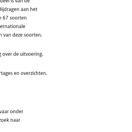
deel is van de
ijdragen aan het
jn 67 soorten
ternationale
n van deze soorten.
 over de uitvoering.
tages en overzichten.
 waar onder
rzoek naar