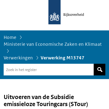
Home
Ministerie van Economische Zaken en Klimaat
Verwerkingen
Verwerking M13747
Zoek
in
het
register
van
Avgregisterrijksoverheid.nl
Uitvoeren van de Subsidie
emissieloze Touringcars (STour)