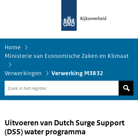
Home
Ministerie van Economische Zaken en Klimaat
Verwerkingen
Verwerking M3832
Zoek
in
het
register
van
Avgregisterrijksoverheid.nl
Uitvoeren van Dutch Surge Support
(DSS) water programma