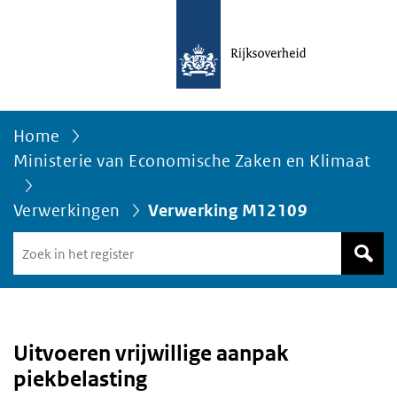
Home
Ministerie van Economische Zaken en Klimaat
Verwerkingen
Verwerking M12109
Zoek
in
het
register
van
Avgregisterrijksoverheid.nl
Uitvoeren vrijwillige aanpak
piekbelasting