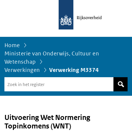
Home
Ministerie van Onderwijs, Cultuur en
Wetenschap
Verwerkingen
Verwerking M3374
Zoek
in
het
register
van
Avgregisterrijksoverheid.nl
Uitvoering Wet Normering
Topinkomens (WNT)