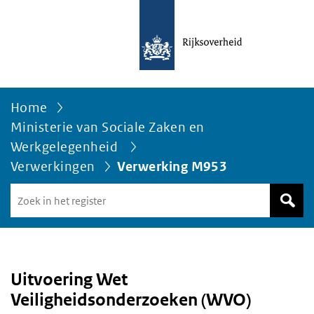
Home
Ministerie van Sociale Zaken en
Werkgelegenheid
Verwerkingen
Verwerking M953
Zoek
in
het
register
van
Avgregisterrijksoverheid.nl
Uitvoering Wet
Veiligheidsonderzoeken (WVO)