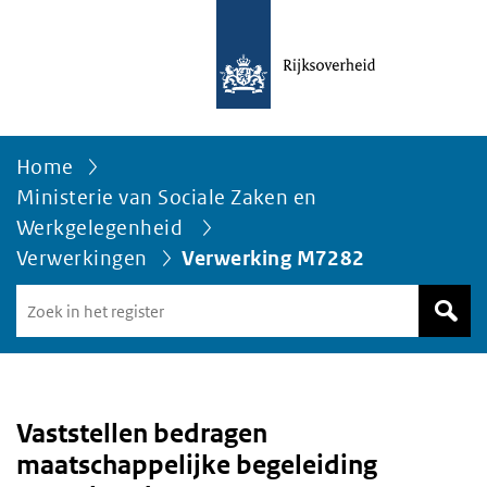
Home
Ministerie van Sociale Zaken en
Werkgelegenheid
Verwerkingen
Verwerking M7282
Zoek
in
het
register
van
Avgregisterrijksoverheid.nl
Vaststellen bedragen
maatschappelijke begeleiding