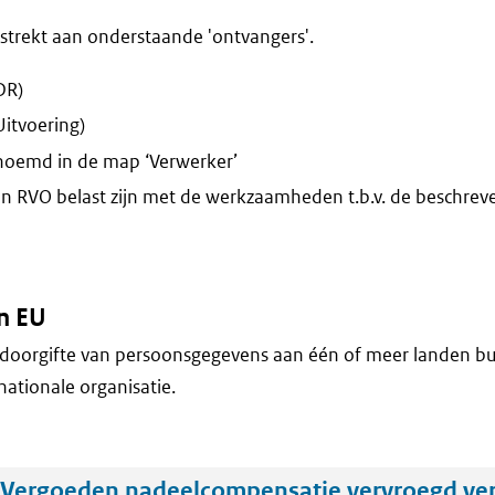
trekt aan onderstaande 'ontvangers'.
DR)
Uitvoering)
enoemd in de map ‘Verwerker’
n RVO belast zijn met de werkzaamheden t.b.v. de beschrev
n EU
doorgifte van persoonsgegevens aan één of meer landen bu
nationale organisatie.
'Vergoeden nadeelcompensatie vervroegd ve