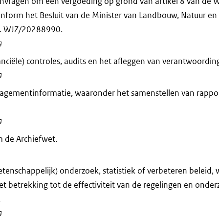
nvragen om een vergoeding op grond van artikel 8 van de 
onform het Besluit van de Minister van Landbouw, Natuur en
nr. WJZ/20288990.
g
anciële) controles, audits en het afleggen van verantwoording
g
agementinformatie, waaronder het samenstellen van rappo
g
 de Archiefwet.
tenschappelijk) onderzoek, statistiek of verbeteren beleid,
et betrekking tot de effectiviteit van de regelingen en onde
.
g