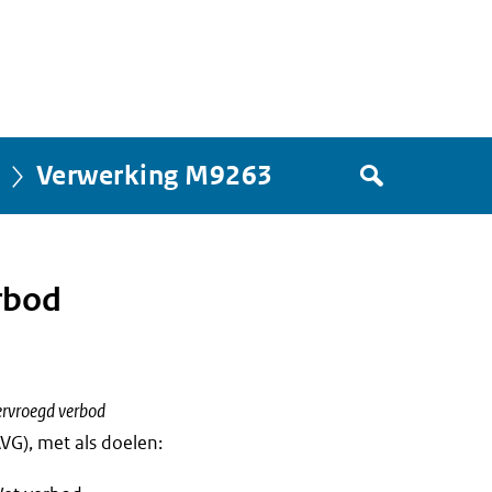
Zoek
Verwerking M9263
in
het
register
van
rbod
Avgregisterrijksoverheid.nl
rvroegd verbod
G), met als doelen: