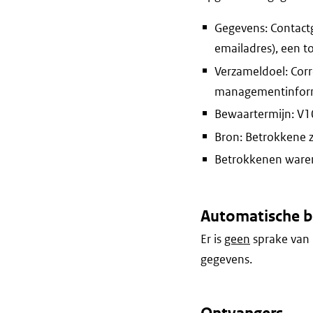
Gegevens: Contactg
emailadres), een t
Verzameldoel: Corr
managementinform
Bewaartermijn: V10
Bron: Betrokkene 
Betrokkenen waren 
Automatische b
Er is
geen
sprake van 
gegevens.