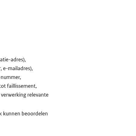
tie-adres),
 e-mailadres),
S-nummer,
 faillissement,
) verwerking relevante
jk kunnen beoordelen