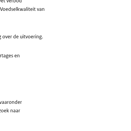
Wet verbod
 Voedselkwaliteit van
 over de uitvoering.
rtages en
 waaronder
rzoek naar