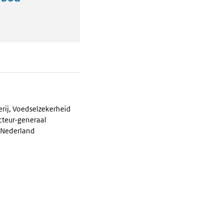
erij, Voedselzekerheid
cteur-generaal
 Nederland