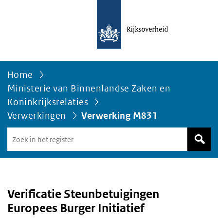
Home
Ministerie van Binnenlandse Zaken en
Koninkrijksrelaties
Verwerkingen
Verwerking M831
Zoek
in
het
register
van
Avgregisterrijksoverheid.nl
Verificatie Steunbetuigingen
Europees Burger Initiatief