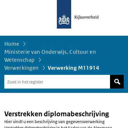
Home
Ministerie van Onderwijs, Cultuur en
Wetenschap
Verwerkingen
Verwerking M11914
Zoek
in
het
register
van
Avgregisterrijksoverheid.nl
Verstrekken diplomabeschrijving
Hier vindt u een beschrijving van gegevensverwerking
Verstrekken diplomabeschrijving
in het kader van de Algemene