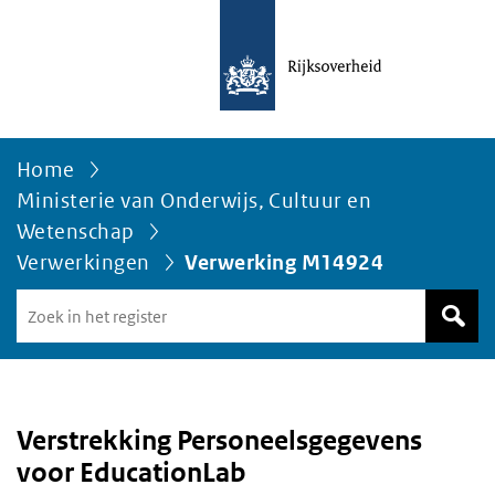
Home
Ministerie van Onderwijs, Cultuur en
Wetenschap
Verwerkingen
Verwerking M14924
Zoek
in
het
register
van
Avgregisterrijksoverheid.nl
Verstrekking Personeelsgegevens
voor EducationLab