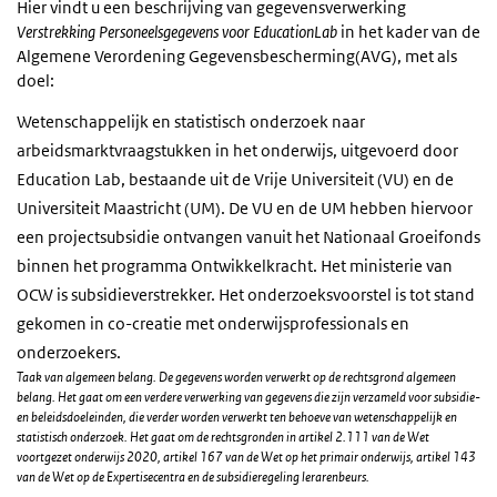
Hier vindt u een beschrijving van gegevensverwerking
Verstrekking Personeelsgegevens voor EducationLab
in het kader van de
Algemene Verordening Gegevensbescherming(AVG), met als
doel:
Wetenschappelijk en statistisch onderzoek naar
arbeidsmarktvraagstukken in het onderwijs, uitgevoerd door
Education Lab, bestaande uit de Vrije Universiteit (VU) en de
Universiteit Maastricht (UM). De VU en de UM hebben hiervoor
een projectsubsidie ontvangen vanuit het Nationaal Groeifonds
binnen het programma Ontwikkelkracht. Het ministerie van
OCW is subsidieverstrekker. Het onderzoeksvoorstel is tot stand
gekomen in co-creatie met onderwijsprofessionals en
onderzoekers.
Taak van algemeen belang. De gegevens worden verwerkt op de rechtsgrond algemeen
belang. Het gaat om een verdere verwerking van gegevens die zijn verzameld voor subsidie-
en beleidsdoeleinden, die verder worden verwerkt ten behoeve van wetenschappelijk en
statistisch onderzoek. Het gaat om de rechtsgronden in artikel 2.111 van de Wet
voortgezet onderwijs 2020, artikel 167 van de Wet op het primair onderwijs, artikel 143
van de Wet op de Expertisecentra en de subsidieregeling lerarenbeurs.