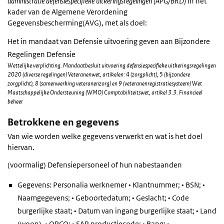
administratie defensiespecifieke uitkeringsregelingen (APG/BRD)
in het
kader van de Algemene Verordening
Gegevensbescherming(AVG), met als doel:
Het in mandaat van Defensie uitvoering geven aan Bijzondere
Regelingen Defensie
Wettelijke verplichting. Mandaatbesluit uitvoering defensiespecifieke uitkeringsregelingen
2020 (diverse regelingen) Veteranenwet, artikelen: 4 (zorgplicht), 5 (bijzondere
zorgplicht), 8 (samenwerking veteranenzorg) en 9 (veteranenregistratiesysteem) Wet
Maatschappelijke Ondersteuning (WMO) Comptabiliteitswet, artikel 3.3. Financieel
beheer
Betrokkene en gegevens
Van wie worden welke gegevens verwerkt en wat is het doel
hiervan.
(voormalig) Defensiepersoneel of hun nabestaanden
Gegevens: Personalia werknemer • Klantnummer; • BSN; •
Naamgegevens; • Geboortedatum; • Geslacht; • Code
burgerlijke staat; • Datum van ingang burgerlijke staat; • Land
(woon). • OPCO; • SAP productiecode; • Rang; •