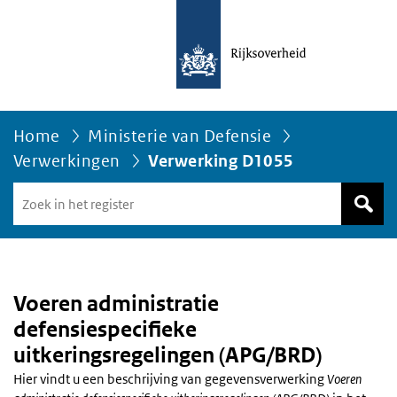
Home
Ministerie van Defensie
Verwerkingen
Verwerking D1055
Zoek
in
het
register
van
Avgregisterrijksoverheid.nl
Voeren administratie
defensiespecifieke
uitkeringsregelingen (APG/BRD)
Hier vindt u een beschrijving van gegevensverwerking
Voeren