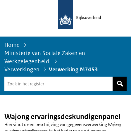
Home
Ministerie van Sociale Zaken en
Werkgelegenheid
Verwerkingen
Verwerking M7453
Zoek
in
het
register
van
Avgregisterrijksoverheid.nl
Wajong ervaringsdeskundigenpanel
Hier vindt u een beschrijving van gegevensverwerking
Wajong
ervaringsdeskundigenpanel
in het kader van de Algemene