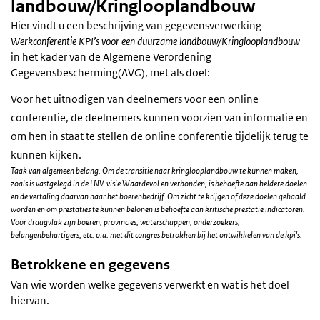
landbouw/Kringlooplandbouw
Hier vindt u een beschrijving van gegevensverwerking
Werkconferentie KPI’s voor een duurzame landbouw/Kringlooplandbouw
in het kader van de Algemene Verordening
Gegevensbescherming(AVG), met als doel:
Voor het uitnodigen van deelnemers voor een online
conferentie, de deelnemers kunnen voorzien van informatie en
om hen in staat te stellen de online conferentie tijdelijk terug te
kunnen kijken.
Taak van algemeen belang. Om de transitie naar kringlooplandbouw te kunnen maken,
zoals is vastgelegd in de LNV-visie Waardevol en verbonden, is behoefte aan heldere doelen
en de vertaling daarvan naar het boerenbedrijf. Om zicht te krijgen of deze doelen gehaald
worden en om prestaties te kunnen belonen is behoefte aan kritische prestatie indicatoren.
Voor draagvlak zijn boeren, provincies, waterschappen, onderzoekers,
belangenbehartigers, etc. o.a. met dit congres betrokken bij het ontwikkelen van de kpi's.
Betrokkene en gegevens
Van wie worden welke gegevens verwerkt en wat is het doel
hiervan.