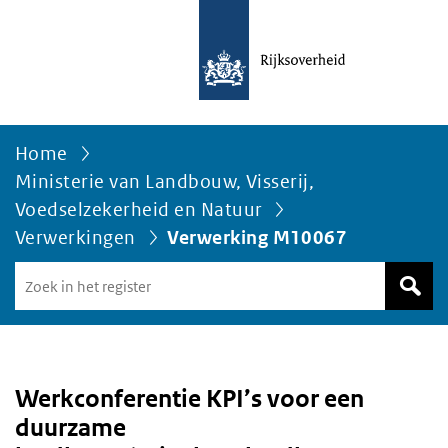
Home
Ministerie van Landbouw, Visserij,
Voedselzekerheid en Natuur
Verwerkingen
Verwerking M10067
Zoek
in
het
register
van
Avgregisterrijksoverheid.nl
Werkconferentie KPI’s voor een
duurzame