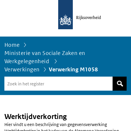
Home
Ministerie van Sociale Zaken en
Werkgelegenheid
Verwerkingen
Verwerking M1058
Zoek
in
het
register
van
Avgregisterrijksoverheid.nl
Werktijdverkorting
Hier vindt u een beschrijving van gegevensverwerking
Werktijdverkorting
in het kader van de Algemene Verordening