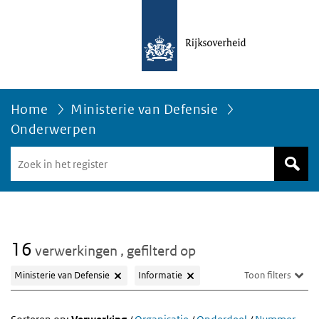
Home
Ministerie van Defensie
Onderwerpen
Zoek
in
het
register
van
Avgregisterrijksoverheid.nl
16
verwerkingen
, gefilterd op
Ministerie van Defensie
Informatie
Toon filters