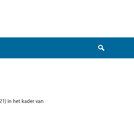
Zoek
in
het
register
van
Avgregisterrijksoverheid.nl
021)
in het kader van