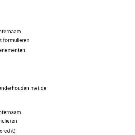
chternaam
t formulieren
evenementen
e onderhouden met de
chternaam
mulieren
erecht)