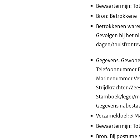
Bewaartermijn: Tot
Bron: Betrokkene
Betrokkenen waren 
Gevolgen bij het 
dagen/thuisfront
Gegevens: Gewone
Telefoonnummer E-
Marinenummer Vete
Strijdkrachten/Zee
Stamboek/leger/ma
Gegevens nabesta
Verzameldoel: 3 Ma
Bewaartermijn: Tot
Bron: Bij postume