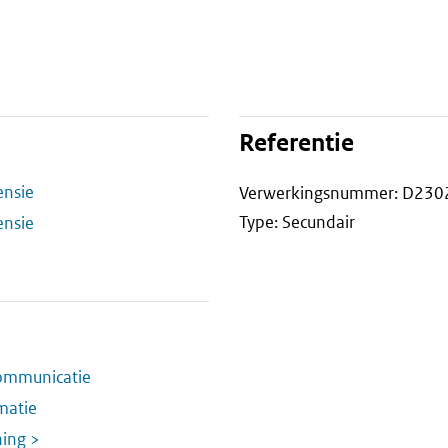
Referentie
ensie
Verwerkingsnummer: D230
Type: Secundair
ensie
ommunicatie
matie
ning >