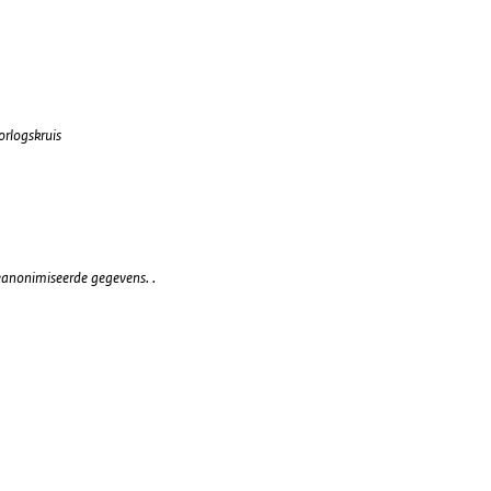
orlogskruis
eanonimiseerde gegevens. .