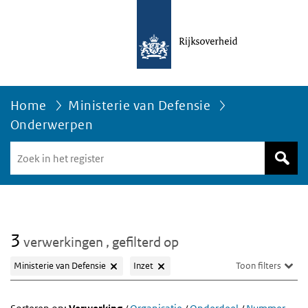
Home
Ministerie van Defensie
Onderwerpen
Zoek
in
het
register
van
Avgregisterrijksoverheid.nl
3
verwerkingen
, gefilterd op
Ministerie van Defensie
Inzet
Toon filters