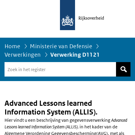
Home
Ministerie van Defensie
Verwerkingen
Verwerking D1121
Zoek
in
het
register
van
Avgregisterrijksoverheid.nl
Advanced Lessons learned
Information System (ALLIS).
Hier vindt u een beschrijving van gegevensverwerking
Advanced
Lessons learned Information System (ALLIS).
in het kader van de
Algemene Verordening Gegevensbescherming(AVG), met als